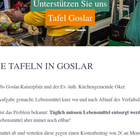
Unterstützen Sie uns
Tafel Goslar
IE TAFELN IN GOSLAR
Clubs Goslar-Kaiserpfalz und der Ev.-luth. Kirchengemeinde Oker.
 Aufgabe gemacht, Lebensmittel kurz vor und nach Ablauf des Verfalls
Täglich müssen Lebensmittel entsorgt wer
ist das Problem bekannt:
Lebensmittel aber immer noch eßbar!
smittel ab und verteilen diese gegen einen Kostenbeitrag von 2€ an Men